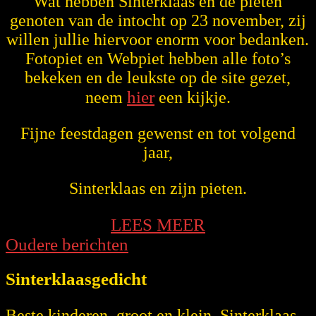
Wat hebben Sinterklaas en de pieten
genoten van de intocht op 23 november, zij
willen jullie hiervoor enorm voor bedanken.
Fotopiet en Webpiet hebben alle foto’s
bekeken en de leukste op de site gezet,
hier
neem
een kijkje.
Fijne feestdagen gewenst en tot volgend
jaar,
Sinterklaas en zijn pieten.
LEES
LEES MEER
Berichten
MEER
Oudere berichten
navigatie
Sinterklaasgedicht
Beste kinderen, groot en klein, Sinterklaas