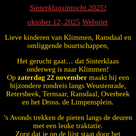
MEER
Sinterkla
Sinterklaasintocht 2025!
2025!
oktober
Webpiet
oktober 12, 2025
Webpiet
|
|
12,
Lieve kinderen van Klimmen, Ransdaal en
2025
omliggende buurtschappen,
Het gerucht gaat… dat Sinterklaas
onderweg is naar Klimmen!
Op
zaterdag 22 november
maakt hij een
bijzondere rondreis langs Weustenrade,
Retersbeek, Termaar, Ransdaal, Overheek
en het Dross. de Limpensplein.
’s Avonds trekken de pieten langs de deuren
met een leuke traktatie.
Zorg dat je op de lijst staat door het