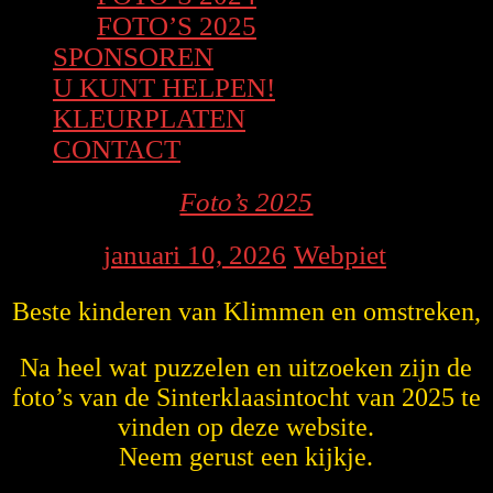
FOTO’S 2025
SPONSOREN
U KUNT HELPEN!
KLEURPLATEN
CONTACT
CLOSE
Foto’s
Foto’s 2025
BUTTON
2025
januari
Webpiet
januari 10, 2026
Webpiet
|
|
10,
Beste kinderen van Klimmen en omstreken,
2026
Na heel wat puzzelen en uitzoeken zijn de
foto’s van de Sinterklaasintocht van 2025 te
vinden op deze website.
Neem gerust een kijkje.