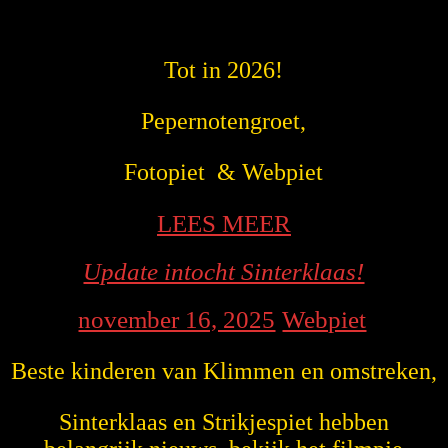
Tot in 2026!
Pepernotengroet,
Fotopiet & Webpiet
LEES
LEES MEER
MEER
Update
Update intocht Sinterklaas!
intocht
november
Webpie
november 16, 2025
Webpiet
Sinterkl
|
|
16,
Beste kinderen van Klimmen en omstreken,
2025
Sinterklaas en Strikjespiet hebben