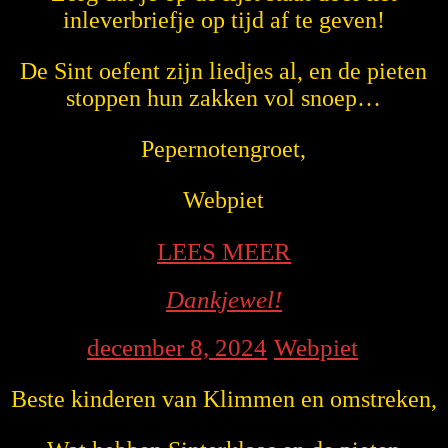
inleverbriefje op tijd af te geven!
De Sint oefent zijn liedjes al, en de pieten
stoppen hun zakken vol snoep…
Pepernotengroet,
Webpiet
LEES
LEES MEER
MEER
Dankjewel!
Dankjewel!
december
Webpiet
december 8, 2024
Webpiet
|
|
8,
Beste kinderen van Klimmen en omstreken,
2024